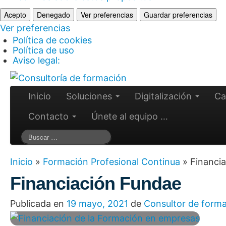
Acepto
Denegado
Ver preferencias
Guardar preferencias
Ver preferencias
Política de cookies
Política de uso
Aviso legal:
Inicio
Soluciones
Digitalización
Ca
Contacto
Únete al equipo …
Inicio
»
Formación Profesional Continua
»
Financi
Financiación Fundae
Publicada en
19 mayo, 2021
de
Consultor de form