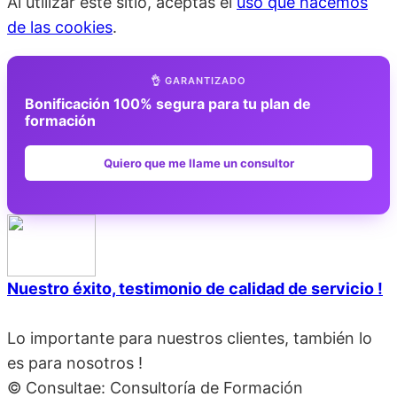
Al utilizar este sitio, aceptas el
uso que hacemos
de las cookies
.
👌 GARANTIZADO
Bonificación 100% segura para tu plan de
formación
Quiero que me llame un consultor
Nuestro éxito, testimonio de calidad de servicio !
Lo importante para nuestros clientes, también lo
es para nosotros !
© Consultae: Consultoría de Formación