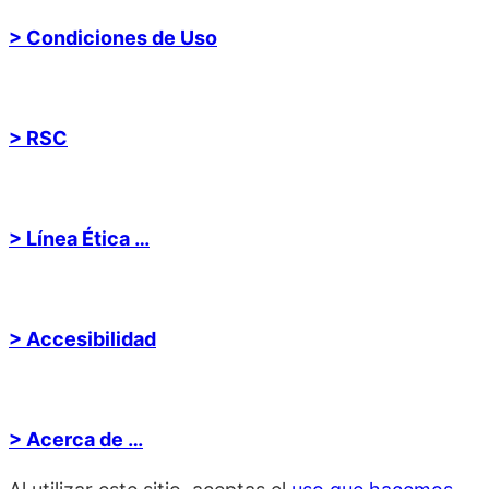
> Condiciones de Uso
> RSC
> Línea Ética …
> Accesibilidad
> Acerca de …