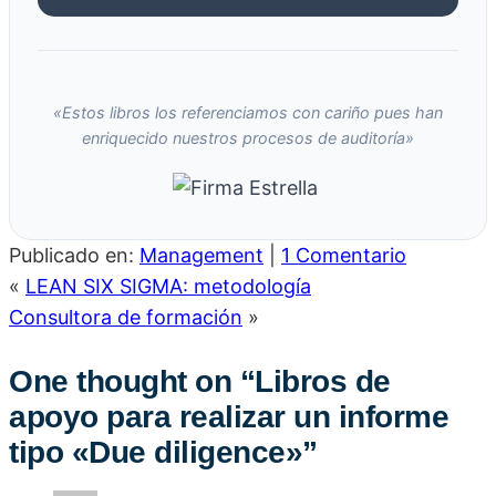
«Estos libros los referenciamos con cariño pues han
enriquecido nuestros procesos de auditoría»
Publicado en:
Management
|
1 Comentario
«
LEAN SIX SIGMA: metodología
Consultora de formación
»
One thought on “
Libros de
apoyo para realizar un informe
tipo «Due diligence»
”