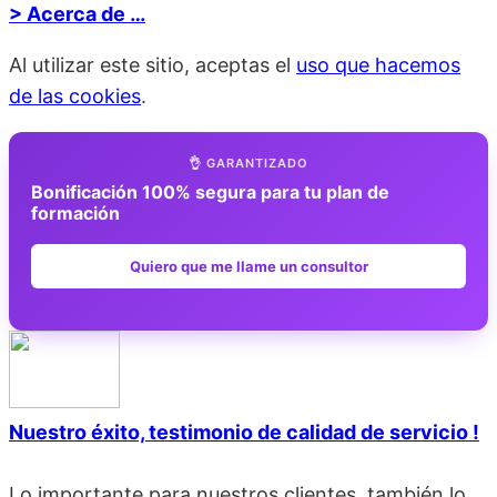
> Acerca de …
Al utilizar este sitio, aceptas el
uso que hacemos
de las cookies
.
👌 GARANTIZADO
Bonificación 100% segura para tu plan de
formación
Quiero que me llame un consultor
Nuestro éxito, testimonio de calidad de servicio !
Lo importante para nuestros clientes, también lo