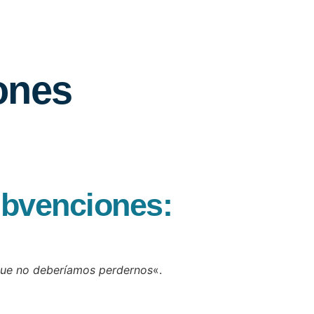
ones
ubvenciones:
 que no deberíamos perdernos
«.