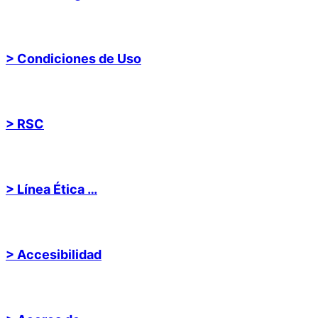
> Condiciones de Uso
> RSC
> Línea Ética …
> Accesibilidad