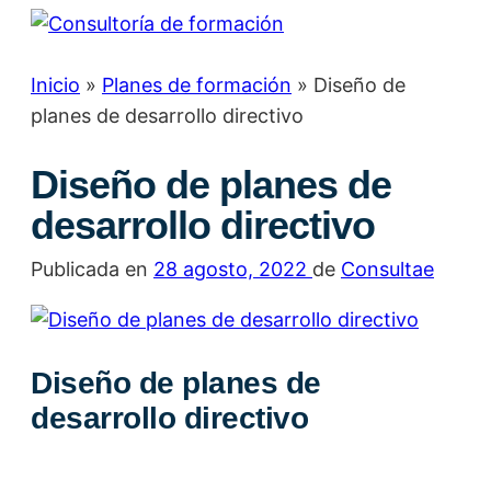
Inicio
Inicio
»
Soluciones
Planes de formación
»
Diseño de
planes de desarrollo directivo
Digitalización
Capacitación
Diseño de planes de
Acerca de …
Blog
desarrollo directivo
Contacto
Publicada en
28 agosto, 2022
de
Consultae
Únete al equipo …
Diseño de planes de
desarrollo directivo