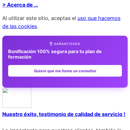
> Acerca de …
Al utilizar este sitio, aceptas el
uso que hacemos
de las cookies
.
👌 GARANTIZADO
Bonificación 100% segura para tu plan de
formación
Quiero que me llame un consultor
Nuestro éxito, testimonio de calidad de servicio !