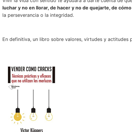
Vivir la vida con sentido te ayudará a darte cuenta de q
luchar y no en llorar, de hacer y no de quejarte, de cómo
la perseverancia o la integridad.
En definitiva, un libro sobre valores, virtudes y actitudes