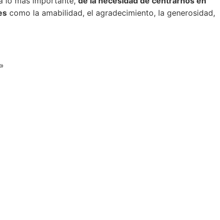
ea lo más importante,
de la necesidad de centrarnos en
es
como la amabilidad, el agradecimiento, la generosidad,
.»