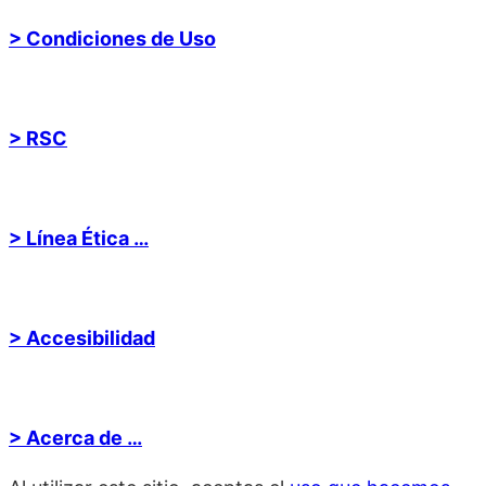
> Condiciones de Uso
> RSC
> Línea Ética …
> Accesibilidad
> Acerca de …