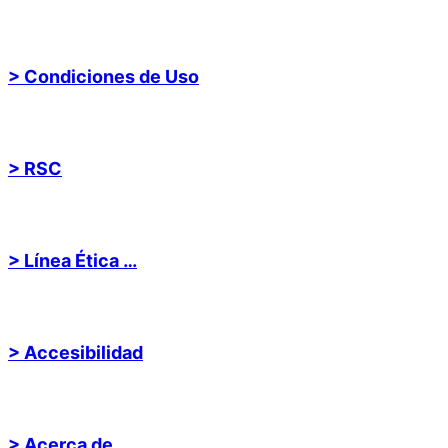
> Condiciones de Uso
> RSC
> Línea Ética …
> Accesibilidad
> Acerca de …