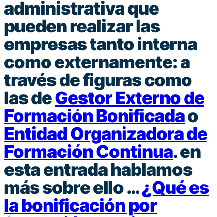
administrativa que
pueden realizar las
empresas tanto interna
como externamente: a
través de figuras como
las de
Gestor Externo de
Formación Bonificada
o
Entidad Organizadora de
Formación Continua
. en
esta entrada hablamos
más sobre ello …
¿Qué es
la bonificación por