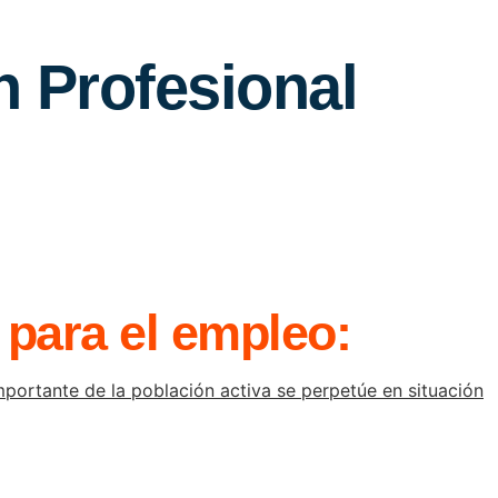
n Profesional
 para el empleo:
mportante de la población activa se perpetúe en situación