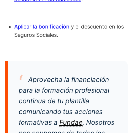
Aplicar la bonificación
y el descuento en los
Seguros Sociales.
Aprovecha la fin
an
ci
aci
ón
para
la
form
aci
ón
prof
es
ional
continua de tu plantilla
comunicando tus acciones
formativas a
Fundae
. Nosotros
nos ocupamos de todos los